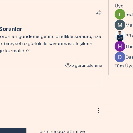
Üye
red
Ma
 Sorunlar
PR
orunları gündeme getirir; özellikle sömürü, rıza 
r bireysel özgürlük ile savunmasız kişilerin 
Th
e kurmalıdır?
Da
5 görüntülenme
Tüm Üyel
 dizinine göz attım ve 